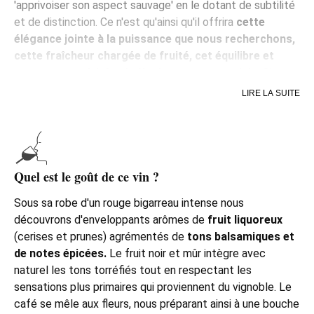
'apprivoiser son aspect sauvage' en le dotant de subtilité
et de distinction. Ce n'est qu'ainsi qu'il offrira
cette
élégance jointe à la puissance que nous recherchons,
cette fraîcheur chargée de fruité, cet équilibre et
cette expressivité qui réjouissent notre palais
. C'est
cette philosophie qui se cache derrière l'Almirez, le jeunot
LIRE LA SUITE
de cette famille de vins de Toro, et c'est celle que
représente si bellement son étiquette avec un almirez, ce
mortier de métal dans lequel tant de mélanges magiques
d'épices et autres ingrédients ont été élaborés dans les
cuisines d'autrefois et le sont encore dans celles
Quel est le goût de ce vin ?
d'aujourd'hui.
Sous sa robe d'un rouge bigarreau intense nous
découvrons d'enveloppants arômes de
fruit liquoreux
(cerises et prunes) agrémentés de
tons balsamiques et
de notes épicées.
Le fruit noir et mûr intègre avec
naturel les tons torréfiés tout en respectant les
sensations plus primaires qui proviennent du vignoble. Le
café se mêle aux fleurs, nous préparant ainsi à une bouche