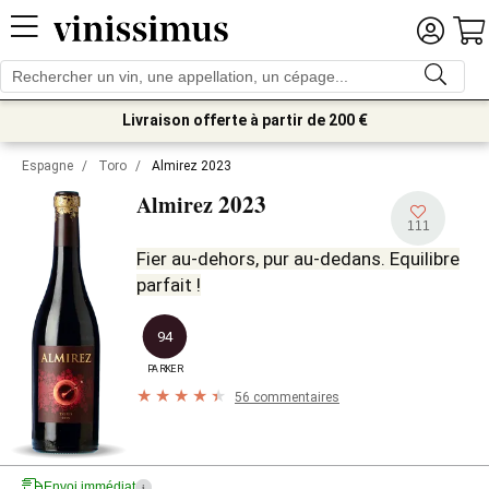
Livraison offerte à partir de 200 €
Espagne
/
Toro
/
Almirez 2023
2023
Almirez
111
Fier au-dehors, pur au-dedans. Equilibre
parfait !
94
PARKER
56 commentaires
Envoi immédiat
i