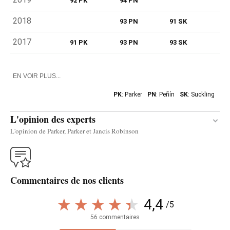
92 PK
94 PN
2018
93 PN
91 SK
2017
91 PK
93 PN
93 SK
EN VOIR PLUS...
PK
: Parker
PN
: Peñín
SK
: Suckling
L'opinion des experts
L'opinion de Parker, Parker et Jancis Robinson
Traduire
Commentaires de nos clients
In Toro, 2022 was also a warm and dry year, and the
wines have a little less alcohol and ripeness but
4,4
/5
not as much as in Rioja. In fact, Marcos Eguren told
56 commentaires
me he likes 2022 more in Toro than 2021. The 2022