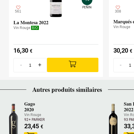
PEÑÍN
561
308
Marqués d
La Montesa 2022
Vin Rouge
Vin Rouge
BIO
16,30
30,20
€
€
-
+
-
Autres produits similaires
Gago
San
2020
2022
Vin Rouge
Vin R
92+ PARKER
93 P
23,45
33,
€