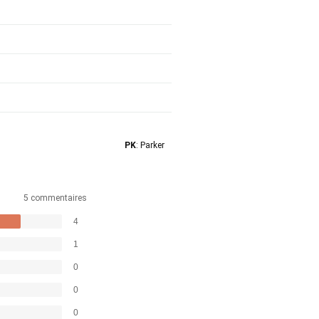
PK
: Parker
5 commentaires
4
1
0
0
0