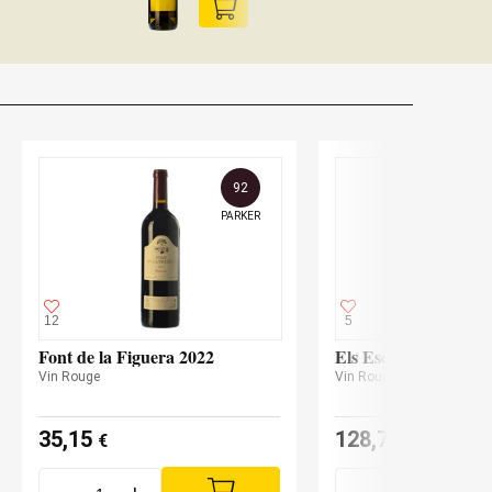
92
PARKER
12
5
Font de la Figuera 2022
Els Escurçons 2017
Vin Rouge
Vin Rouge
BIO
35,15
128,70
€
€
-
+
-
+