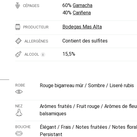
60%
Garnacha
CÉPAGES
40%
Cariñena
Bodegas Mas Alta
PRODUCTEUR
Contient des sulfites
ALLERGÈNES
15,5%
ALCOOL
i
Rouge bigarreau mûr / Sombre / Liseré rubis
ROBE
Arômes fruités / Fruit rouge / Arômes de fle
NEZ
balsamiques
Élégant / Frais / Notes fruitées / Notes flora
BOUCHE
Persistant