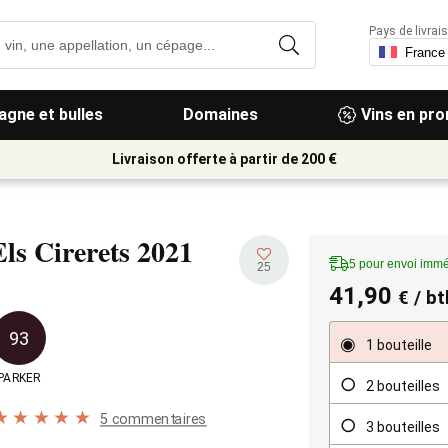
Pays de livrais
gne et bulles
Domaines
Vins en pr
Livraison offerte à partir de 200 €
Els Cirerets
2021
5 pour envoi immé
25
41,90
€
/ bt
93
1 bouteille
PARKER
2 bouteilles
5 commentaires
3 bouteilles