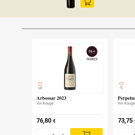
96+
PARKER
18
5
Arbossar 2023
Perpetu
Vin Rouge
Vin Rouge
76,80
73,75
€
-
+
-