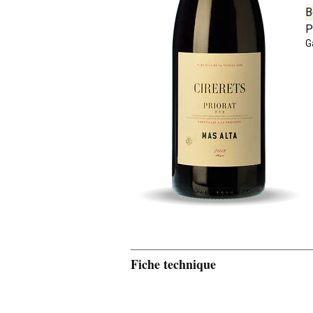
B
P
G
Fiche technique