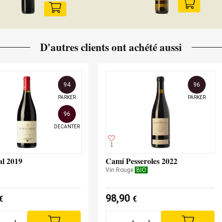
D'autres clients ont achété aussi
94
96
PARKER
PARKER
96
DECANTER
1
al 2019
Camí Pesseroles 2022
Vin Rouge
BIO
98,90
€
€
+
-
+