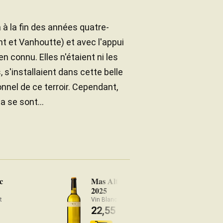
a à la fin des années quatre-
ht et Vanhoutte) et avec l'appui
n connu. Elles n'étaient ni les
 s'installaient dans cette belle
nnel de ce terroir. Cependant,
a se sont...
c
Mas Alta Els Pics Blanc
2025
t
Vin Blanc Priorat
22,55
€