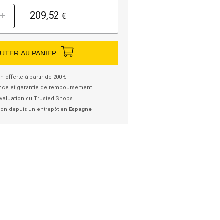
209,52
+
€
UTER AU PANIER
n offerte à partir de 200 €
nce et garantie de remboursement
valuation du Trusted Shops
ion depuis un entrepôt en
Espagne