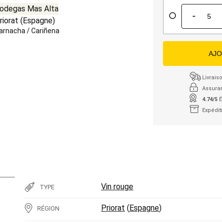
odegas Mas Alta
-
riorat
(
Espagne
)
arnacha
/
Cariñena
AJO
Livraiso
Assura
4.74/5
É
Expédit
Vin rouge
TYPE
Priorat
(
Espagne
)
RÉGION