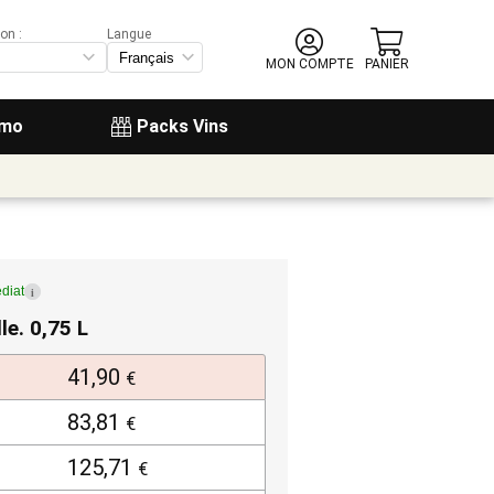
on :
Langue
MON COMPTE
PANIER
omo
Packs Vins
diat
i
lle. 0,75 L
41,90
€
83,81
€
125,71
€