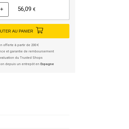
56,09
+
€
UTER AU PANIER
n offerte à partir de 200 €
nce et garantie de remboursement
valuation du Trusted Shops
ion depuis un entrepôt en
Espagne