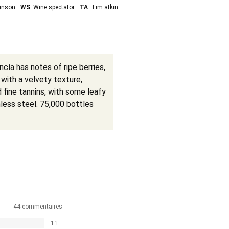
binson
WS
: Wine spectator
TA
: Tim atkin
ncía has notes of ripe berries,
 with a velvety texture,
 fine tannins, with some leafy
inless steel. 75,000 bottles
44 commentaires
11