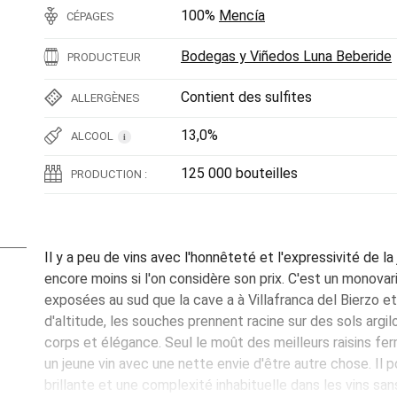
100%
Mencía
CÉPAGES
Bodegas y Viñedos Luna Beberide
PRODUCTEUR
Contient des sulfites
ALLERGÈNES
13,0%
ALCOOL
i
125 000 bouteilles
PRODUCTION :
Il y a peu de vins avec l'honnêteté et l'expressivité de 
encore moins si l'on considère son prix. C'est un monovar
exposées au sud que la cave a à Villafranca del Bierzo e
d'altitude, les souches prennent racine sur des sols argil
corps et élégance. Seul le moût des meilleurs raisins fe
un jeune vin avec une nette envie d'être autre chose. Il
brillante et une complexité inhabituelle dans les vins san