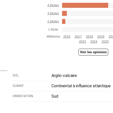
4 étoiles
3 étoiles
2 étoiles
1 étoile
Millésime:
2016
2017
2018
2019
20
2023
2024
2025
Voir les opinions
Argilo-calcaire
SOL
Continental à influence atlantique
CLIMAT
Sud
ORIENTATION