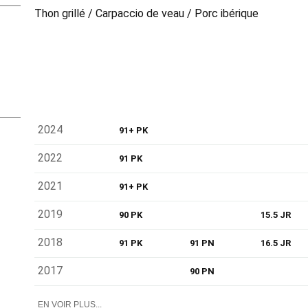
Thon grillé / Carpaccio de veau / Porc ibérique
2024
91+ PK
2022
91 PK
2021
91+ PK
2019
90 PK
15.5 JR
2018
91 PK
91 PN
16.5 JR
2017
90 PN
EN VOIR PLUS...