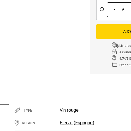
-
AJO
Livraiso
Assura
4.74/5
É
Expédit
Vin rouge
TYPE
Bierzo
(
Espagne
)
RÉGION