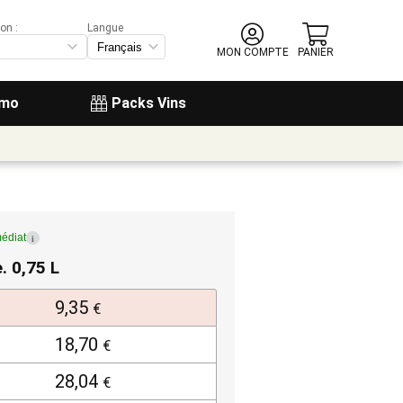
on :
Langue
MON COMPTE
PANIER
omo
Packs Vins
édiat
i
e. 0,75 L
9,35
€
18,70
€
28,04
€