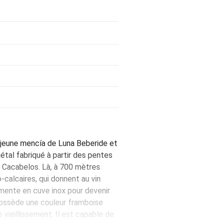
la jeune mencía de Luna Beberide et
iétal fabriqué à partir des pentes
t Cacabelos. Là, à 700 mètres
o-calcaires, qui donnent au vin
rmente en cuve inox pour devenir
 possède une couleur framboise
s vieillissement. Il est capable de