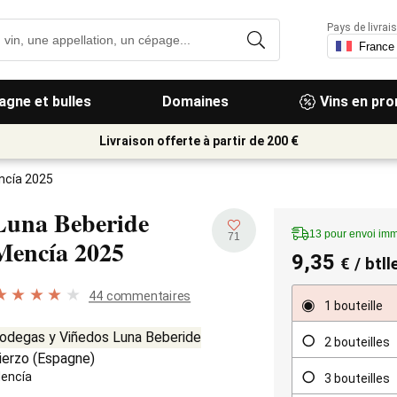
Pays de livrais
gne et bulles
Domaines
Vins en pr
Livraison offerte à partir de 200 €
ncía 2025
Luna Beberide
13 pour envoi imm
71
Mencía
2025
9,35
€
/ btll
44 commentaires
1 bouteille
odegas y Viñedos Luna Beberide
2 bouteilles
ierzo
(
Espagne
)
encía
3 bouteilles