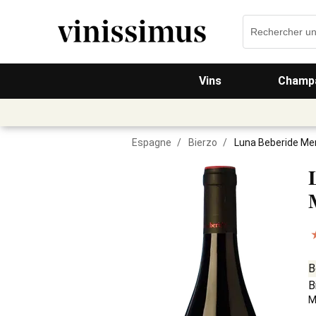
Vins
Champa
Espagne
/
Bierzo
/
Luna Beberide Me
B
B
M