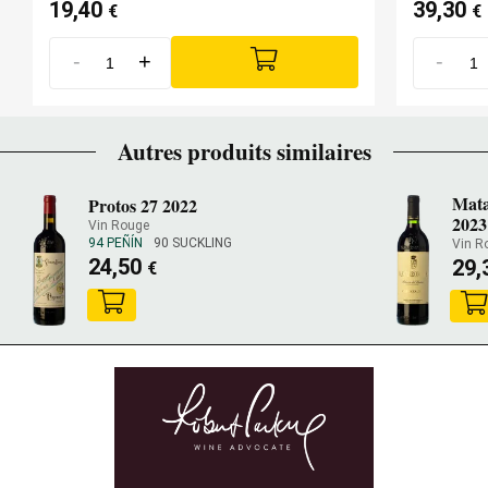
19,40
39,30
€
€
-
+
-
Autres produits similaires
Mata
Protos 27 2022
2023
Vin Rouge
94 PEÑÍN
90 SUCKLING
Vin R
24,50
29,
€