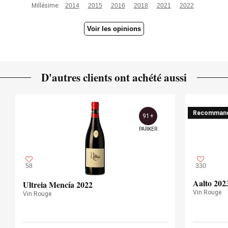
Millésime:
2014
2015
2016
2018
2021
2022
— Luis Gutiérrez (31/01/2023)
Voir les opinions
Robert Parker Wine Advocate
Millésime 2020 - 92 PARKER
D'autres clients ont achété aussi
Recomman
91+
PARKER
58
330
Aalto 202
Ultreia Mencía 2022
Vin Rouge
Vin Rouge