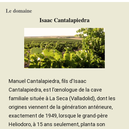
El Chivitero
and less complete than the 2019, a little more
Chêne français
TYPE DE BOIS
advance perhaps. At the same time, it's easier to
Le domaine
38 ans
ÂGE DE LA VIGNE
drink. 5,743 bottles and 30 magnums were filled in
Isaac Cantalapiedra
May 2022 after 11 months in barrel and eight
Galets / Argiles / Calcaire
SOL
months in stainless steel.
Méditerranéen à influence
CLIMAT
continentale
— Luis Gutiérrez (31/01/2023)
Robert Parker Wine Advocate
Millésime 2020 - 92 PARKER
Manuel Cantalapiedra, fils d'Isaac
Cantalapiedra, est l'œnologue de la cave
familiale située à La Seca (Valladolid), dont les
origines viennent de la génération antérieure,
exactement de 1949, lorsque le grand-père
Heliodoro, à 15 ans seulement, planta son