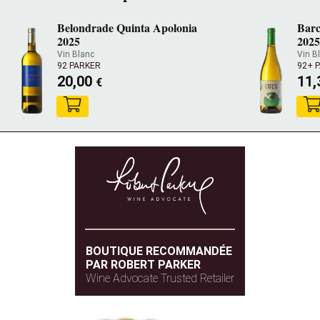
Belondrade Quinta Apolonia
Barc
2025
202
Vin Blanc
Vin B
92 PARKER
92+ 
20,00
11
€
BOUTIQUE RECOMMANDÉE
PAR ROBERT PARKER
Wine Advocate Trusted Retailer