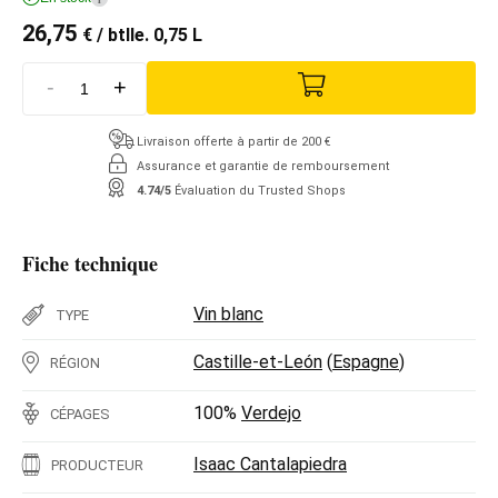
26,75
€
/ btlle. 0,75 L
-
+
Livraison offerte à partir de 200 €
Assurance et garantie de remboursement
4.74/5
Évaluation du Trusted Shops
Fiche technique
Vin blanc
TYPE
Castille-et-León
(
Espagne
)
RÉGION
100%
Verdejo
CÉPAGES
Isaac Cantalapiedra
PRODUCTEUR