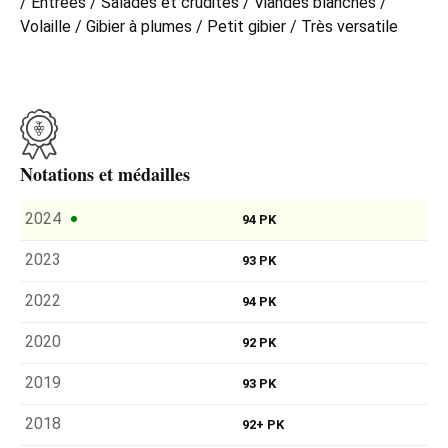
/ Entrées / Salades et crudités / Viandes blanches /
Volaille / Gibier à plumes / Petit gibier / Très versatile
Notations et médailles
2024
94 PK
2023
93 PK
2022
94 PK
2020
92 PK
2019
93 PK
2018
92+ PK