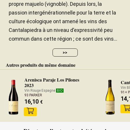
propre majuelo (vignoble). Depuis lors, la
passion intergénérationnelle pour la terre et la
culture écologique ont amené les vins des
Cantalapiedra à un niveau d'expressivité peu
commun dans cette région ; ce sont des vins...
>>
Autres produits du même domaine
Arenisca Paraje Los Pilones
Cant
2023
Vin B
Vin Rouge Espagne
BIO
91+ 
93 PARKER
14
16,10
€