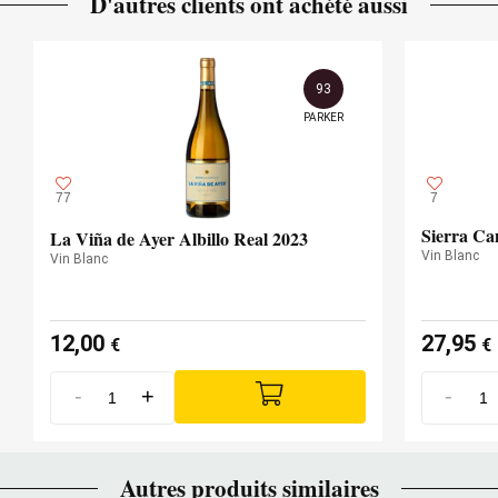
D'autres clients ont achété aussi
93
PARKER
77
7
Sierra Ca
La Viña de Ayer Albillo Real 2023
Vin Blanc
Vin Blanc
12,00
27,95
€
€
-
+
-
Autres produits similaires