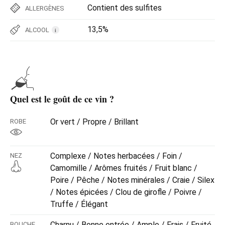
Contient des sulfites
ALLERGÈNES
13,5%
ALCOOL
i
Quel est le goût de ce vin ?
Or vert / Propre / Brillant
ROBE
Complexe / Notes herbacées / Foin /
NEZ
Camomille / Arômes fruités / Fruit blanc /
Poire / Pêche / Notes minérales / Craie / Silex
/ Notes épicées / Clou de girofle / Poivre /
Truffe / Élégant
Charnu / Bonne entrée / Ample / Frais / Fruité
BOUCHE