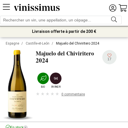
Livraison offerte à partir de 200 €
Espagne
/
Castille-et-León
/
Majuelo del Chiviritero 2024
Majuelo del Chiviritero
2024
17
94
BIO
PARKER
0 commentaire
En stock
i