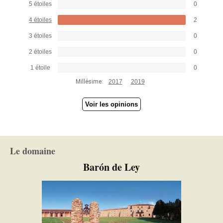
5 étoiles
0
4 étoiles
2
3 étoiles
0
2 étoiles
0
1 étoile
0
Millésime:
2017
2019
Voir les opinions
Le domaine
Barón de Ley