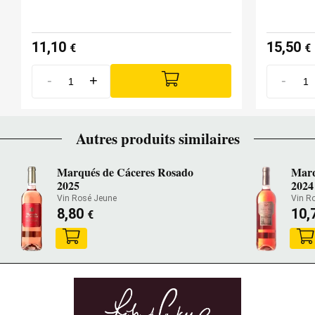
11,10
15,50
€
€
-
+
-
Autres produits similaires
Marqués de Cáceres Rosado
Marq
2025
2024
Vin Rosé Jeune
Vin R
8,80
10,
€