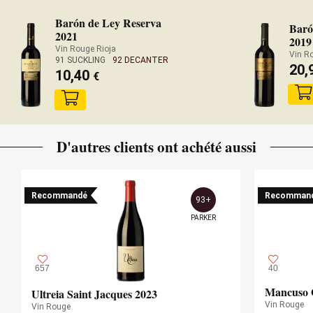
Barón de Ley Reserva
Baró
2021
2019
Vin Rouge Rioja
Vin R
91 SUCKLING
92 DECANTER
20,
10,40
€
D'autres clients ont achété aussi
Recommandé
Recomman
93+
PARKER
657
40
Mancuso 
Ultreia Saint Jacques 2023
Vin Rouge
Vin Rouge