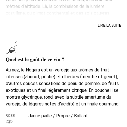
mètres d’altitude. Là, la combinaison de la lumière
castillane, du climat continental et des sols pauvres —
sableux, caillouteux et riches en galets — donne des
LIRE LA SUITE
raisins à forte personnalité.
Mais Nogara ne serait pas Nogara sans l’origine de ses
vignes.
Pour son élaboration, Valtravieso associe des vignes
Quel est le goût de ce vin ?
centenaires conduites en gobelet à des vignobles plus
jeunes, d’une vingtaine d’années, en espalier. Les vieilles
Au nez, le Nogara est un verdejo aux arômes de fruit
vignes apportent concentration, structure et tension ; les
intenses (abricot, pêche) et d'herbes (menthe et genêt),
plus jeunes, fraîcheur et vivacité. Cet assemblage —
d'autres douces sensations de peau de pomme, de fruits
cette petite chorégraphie naturelle — est le secret de
exotiques et un final légèrement citrique. En bouche il se
son équilibre.
montre glycérique, rond, avec la subtile amertume du
Puis vient le geste final : huit mois sur lies, en partie en
verdejo, de légères notes d'acidité et un finale gourmand.
barrique et en foudre, en partie en acier inoxydable. Ce
Jaune paille / Propre / Brillant
ROBE
repos lent lui apporte du volume, de l’onctuosité et de la
profondeur, sans perdre la fraîcheur qui fait la grandeur du