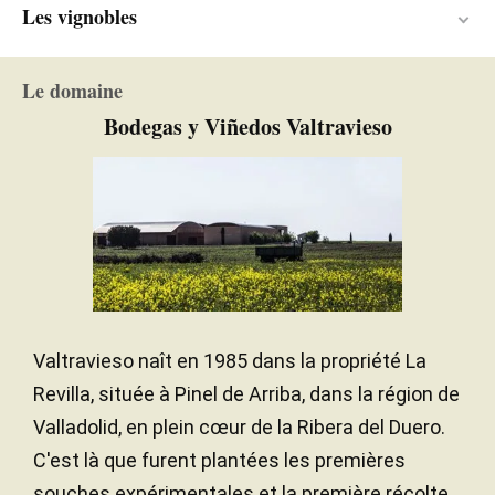
Les vignobles
8 mois
DURÉE DE L'ÉLEVAGE
Entre 20 et 100 ans
ÂGE DE LA VIGNE
Le domaine
Sables / Graveleux
SOL
Bodegas y Viñedos Valtravieso
Continental
CLIMAT
850,00 mètres
ALTITUDE
Valtravieso naît en 1985 dans la propriété La
Revilla, située à Pinel de Arriba, dans la région de
Valladolid, en plein cœur de la Ribera del Duero.
C'est là que furent plantées les premières
souches expérimentales et la première récolte