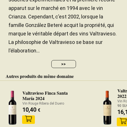
apparut sur le marché en 1994 avec le vin
Crianza. Cependant, c'est 2002, lorsque la
famille González Beteré acquit la propriété, qui
marque le véritable départ des vins Valtravieso.
La philosophie de Valtravieso se base sur
l'élaboration...
>>
Autres produits du même domaine
Valt
Valtravieso Finca Santa
2022
María 2024
Vin Ro
Vin Rouge Ribera del Duero
90 SU
10,40
€
16,