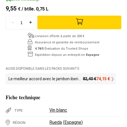
9,55
€
/ btlle. 0,75 L
-
+
Livraison offerte à partir de 200 €
Assurance et garantie de remboursement
4.74/5
Évaluation du Trusted Shops
Expédition depuis un entrepôt en
Espagne
AUSSI DISPONIBLE DANS LES PACKS SUIVANTS
Le meilleur accord avec le jambon iberique
82,40
€
74,15
€
Fiche technique
Vin blanc
TYPE
Rueda
(
Espagne
)
RÉGION