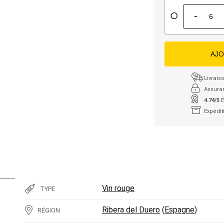
-
AJO
Livraiso
Assura
4.74/5
É
Expédit
Vin rouge
TYPE
Ribera del Duero
(
Espagne
)
RÉGION