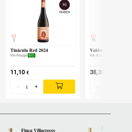
90
PARKER
3
73
Tinácula Red 2024
Valduero Una Cepa 
Vin Rouge
BIO
Vin Rouge
11,10
38,30
€
€
-
+
-
+
Jesús Yllera
Finca Villacreces