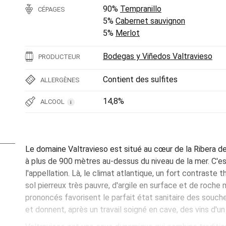
90%
Tempranillo
CÉPAGES
5%
Cabernet sauvignon
5%
Merlot
Bodegas y Viñedos Valtravieso
PRODUCTEUR
Contient des sulfites
ALLERGÈNES
14,8%
ALCOOL
i
Le domaine Valtravieso est situé au cœur de la Ribera de
à plus de 900 mètres au-dessus du niveau de la mer. C'est
l'appellation. Là, le climat atlantique, un fort contraste t
sol pierreux très pauvre, d'argile en surface et de roche
prononcés favorisent le parfait état sanitaire des souche
et donnent, après un travail soigné en cave, des vins d'un 