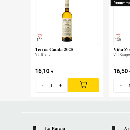
Recomma
199
139
Terras Gauda 2025
Viña Zo
Vin Blanc
Vin Rouge
16,10
16,50
€
-
+
-
La Baraja
Ar