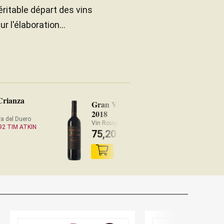
éritable départ des vins
r l'élaboration...
Crianza
Gran Valtravieso
2018
a del Duero
Vin Rouge Ribera del Duero
92 TIM ATKIN
75,20
€