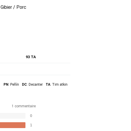
 Gibier / Porc
93 TA
PN
: Peñín
DC
: Decanter
TA
: Tim atkin
1 commentaire
0
1