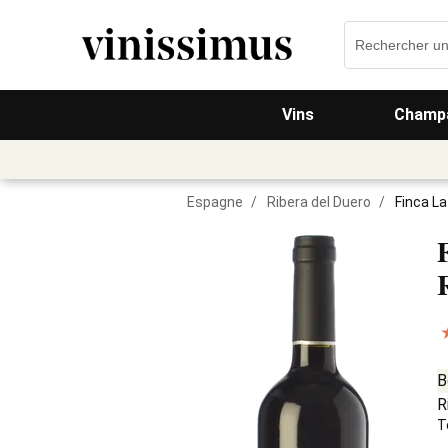
Vins
Champa
Espagne
/
Ribera del Duero
/
Finca L
B
R
T