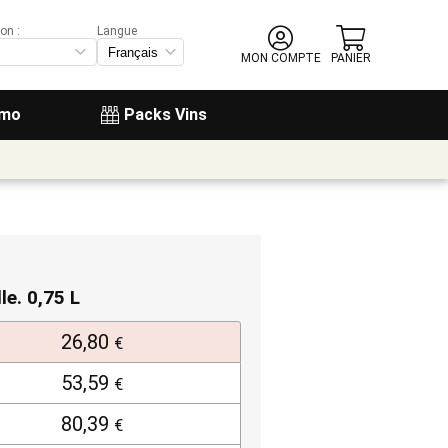
on :
Langue
MON COMPTE
PANIER
omo
Packs Vins
lle. 0,75 L
26,80
€
53,59
€
80,39
€