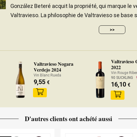
González Beteré acquit la propriété, qui marque le v
Valtravieso. La philosophie de Valtravieso se base su
>>
Valtravieso 
Valtravieso Nogara
2022
Verdejo 2024
Vin Rouge Riber
Vin Blanc Rueda
90 SUCKLING
9,55
€
16,10
€
D'autres clients ont achété aussi