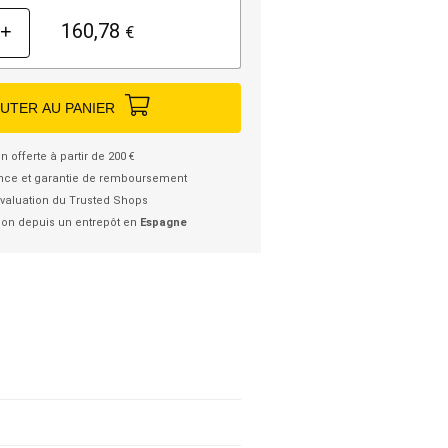
160,78
+
€
UTER AU PANIER
n offerte à partir de 200 €
nce et garantie de remboursement
valuation du Trusted Shops
ion depuis un entrepôt en
Espagne