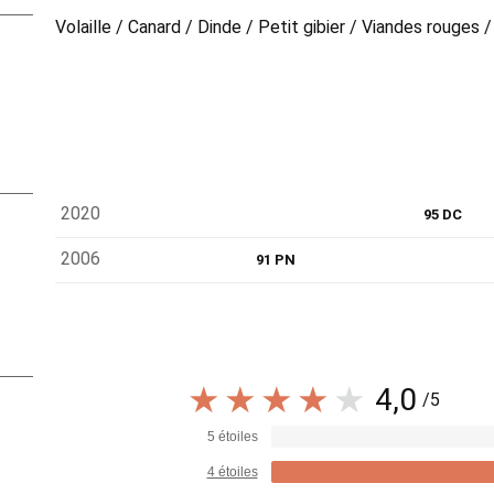
Volaille / Canard / Dinde / Petit gibier / Viandes rouges /
2020
95 DC
2006
91 PN
4,0
/5
5 étoiles
4 étoiles