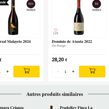
ndé
93+
93
PARKER
PARKER
129
rzal Malayeto 2024
Dominio de Atauta 2022
Vin Rouge
28,20
€
€
+
-
+
Autres produits similaires
zuaga Crianza
PradoRey Finca La