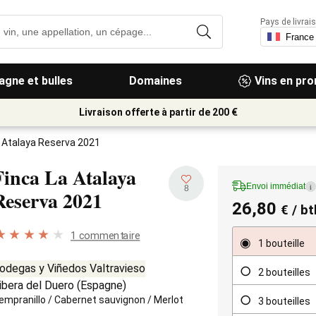
Pays de livrais
gne et bulles
Domaines
Vins en pr
Livraison offerte à partir de 200 €
a Atalaya Reserva 2021
Finca La Atalaya
Envoi immédiat
i
8
Reserva
2021
26,80
€
/ bt
1 commentaire
1 bouteille
odegas y Viñedos Valtravieso
2 bouteilles
ibera del Duero
(
Espagne
)
empranillo
/
Cabernet sauvignon
/
Merlot
3 bouteilles