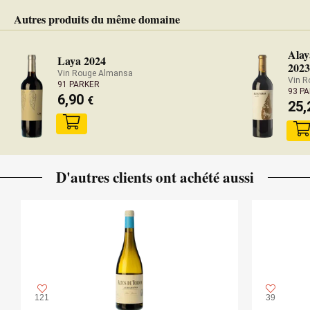
Autres produits du même domaine
Alay
Laya 2024
2023
Vin Rouge Almansa
Vin R
91 PARKER
93 P
6,90
€
25,
D'autres clients ont achété aussi
121
39