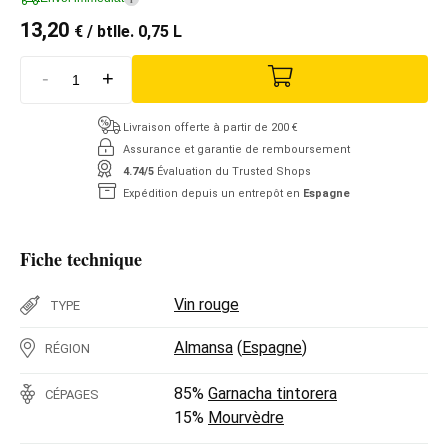
13,20
€
/ btlle. 0,75 L
-
+
Livraison offerte à partir de 200 €
Assurance et garantie de remboursement
4.74/5
Évaluation du Trusted Shops
Expédition depuis un entrepôt en
Espagne
Fiche technique
Vin rouge
TYPE
Almansa
(
Espagne
)
RÉGION
85%
Garnacha tintorera
CÉPAGES
15%
Mourvèdre