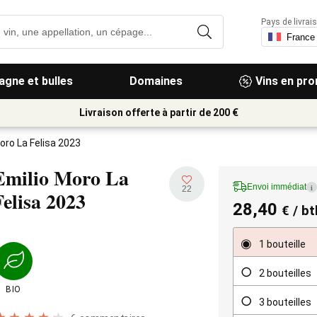
Pays de livrais
gne et bulles
Domaines
Vins en pr
Livraison offerte à partir de 200 €
oro La Felisa 2023
Emilio Moro La
Envoi immédiat
i
22
Felisa
2023
28,40
€
/ bt
1 bouteille
2 bouteilles
BIO
3 bouteilles