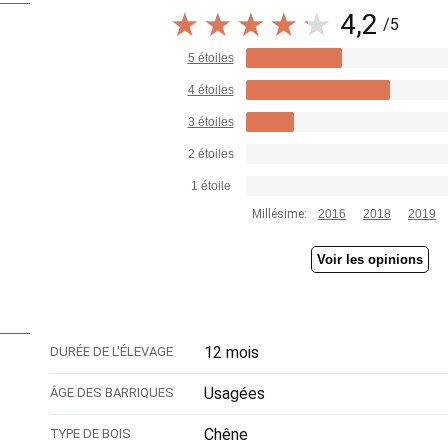
4,2
/5
5 étoiles
4 étoiles
3 étoiles
2 étoiles
1 étoile
Millésime:
2016
2018
2019
Voir les opinions
12 mois
DURÉE DE L'ÉLEVAGE
Usagées
ÂGE DES BARRIQUES
Chêne
TYPE DE BOIS