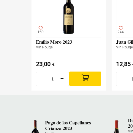
150
244
Emilio Moro 2023
Juan Gil
Vin Rouge
Vin Roug
23,00
12,85
€
-
+
-
Do
Pago de los Capellanes
20
Crianza 2023
Vi