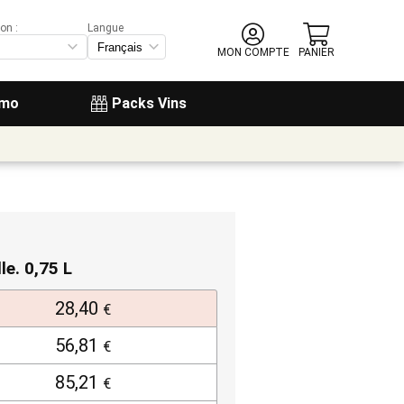
on :
Langue
MON COMPTE
PANIER
omo
Packs Vins
lle. 0,75 L
28,40
€
56,81
€
85,21
€