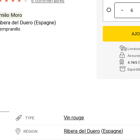
6 commentaires
-
milio Moro
ibera del Duero
(
Espagne
)
empranillo
AJO
Livraiso
Assura
4.74/5
É
Expédit
Vin rouge
TYPE
Ribera del Duero
(
Espagne
)
RÉGION