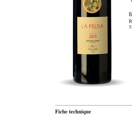
E
R
T
Fiche technique