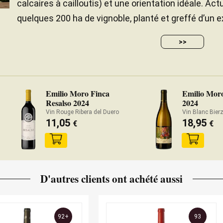
calcaires à cailloutis) et une orientation idéale. A
quelques 200 ha de vignoble, planté et greffé d’un ex
>>
Emilio Moro Finca
Emilio Moro
Resalso 2024
2024
Vin Rouge Ribera del Duero
Vin Blanc Bier
11,05
18,95
€
€
D'autres clients ont achété aussi
92+
93