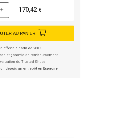
170,42
+
€
UTER AU PANIER
n offerte à partir de 200 €
nce et garantie de remboursement
valuation du Trusted Shops
ion depuis un entrepôt en
Espagne