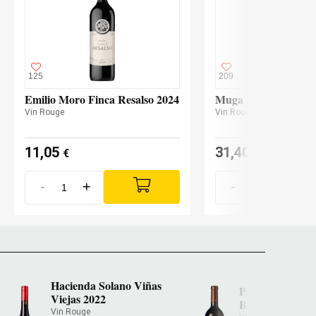
125
209
Emilio Moro Finca Resalso 2024
Muga Selección Espe
Vin Rouge
Vin Rouge
11,05
31,40
€
€
-
+
-
+
Hacienda Solano Viñas
Pagos de Angui
Viejas 2022
Barrueco 2020
Vin Rouge