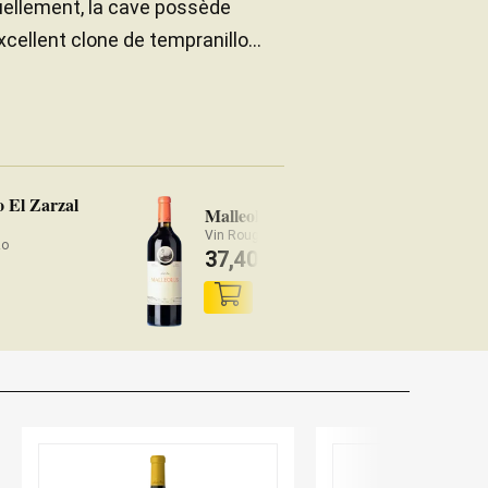
ctuellement, la cave possède
cellent clone de tempranillo...
 El Zarzal
Em
Malleolus 2023
20
Vin Rouge Ribera del Duero
zo
Vin
37,40
€
1