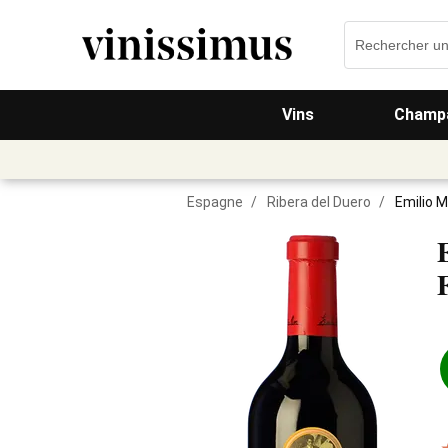
Vins
Champa
Espagne
/
Ribera del Duero
/
Emilio M