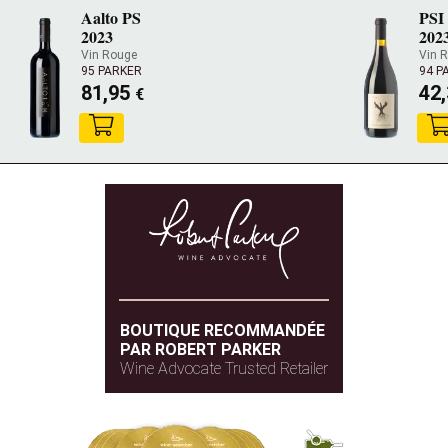
Aalto PS
PSI
2023
202
Vin Rouge
Vin 
95 PARKER
94 P
81,95
42
€
BOUTIQUE RECOMMANDÉE
PAR ROBERT PARKER
Wine Advocate Trusted Retailer