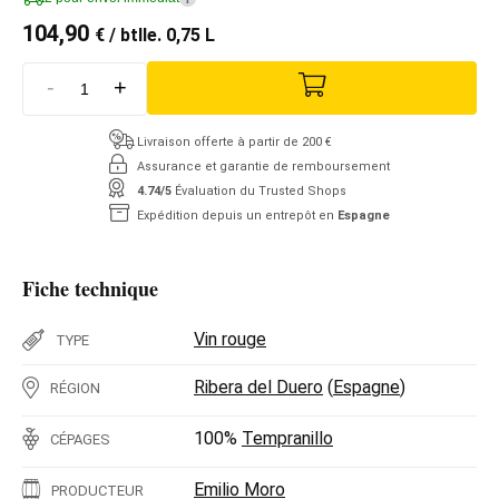
104,90
€
/ btlle. 0,75 L
-
+
Livraison offerte à partir de 200 €
Assurance et garantie de remboursement
4.74/5
Évaluation du Trusted Shops
Expédition depuis un entrepôt en
Espagne
Fiche technique
Vin rouge
TYPE
Ribera del Duero
(
Espagne
)
RÉGION
100%
Tempranillo
CÉPAGES
Emilio Moro
PRODUCTEUR