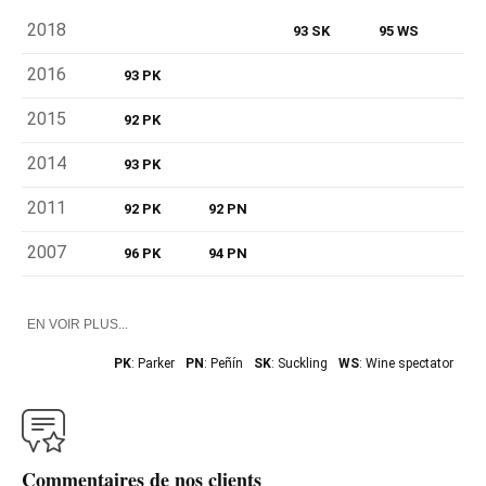
2018
93 SK
95 WS
2016
93 PK
2015
92 PK
2014
93 PK
2011
92 PK
92 PN
2007
96 PK
94 PN
EN VOIR PLUS...
PK
: Parker
PN
: Peñín
SK
: Suckling
WS
: Wine spectator
Commentaires de nos clients