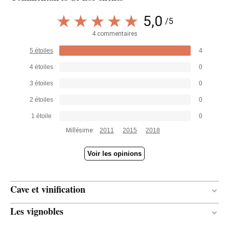
5,0
/5
4 commentaires
5 étoiles
4
4 étoiles
0
3 étoiles
0
2 étoiles
0
1 étoile
0
Millésime:
2011
2015
2018
Voir les opinions
Cave et vinification
Les vignobles
18 mois
DURÉE DE L'ÉLEVAGE