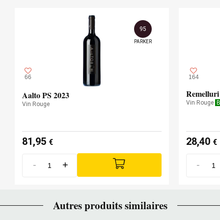
95
PARKER
66
164
Remelluri
Aalto PS 2023
Vin Rouge
B
Vin Rouge
81,95
28,40
€
€
-
+
-
Autres produits similaires