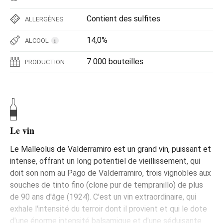
Contient des sulfites
ALLERGÈNES
14,0%
ALCOOL
i
7 000 bouteilles
PRODUCTION :
Le vin
Le Malleolus de Valderramiro est un grand vin, puissant et
intense, offrant un long potentiel de vieillissement, qui
doit son nom au Pago de Valderramiro, trois vignobles aux
souches de tinto fino (clone pur de tempranillo) de plus
de 90 ans d'âge (1924). C'est un vin extraordinaire, qui
exhale l'intensité du terroir dont il provient et qui le dote
d'une énorme intensité balsamique et d'une séduisante