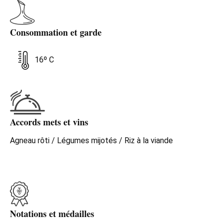
tout en étant frais. Le final est minéral et toasté et, après
décantation, n'en finit plus de finir.
Consommation et garde
16º C
Accords mets et vins
Agneau rôti / Légumes mijotés / Riz à la viande
Notations et médailles