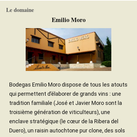
Neuves
ÂGE DES BARRIQUES
92 ans
ÂGE DE LA VIGNE
Le domaine
Chêne français
TYPE DE BOIS
Calcaire
SOL
Emilio Moro
Continental
CLIMAT
Bodegas Emilio Moro dispose de tous les atouts
qui permettent d’élaborer de grands vins : une
tradition familiale (José et Javier Moro sont la
troisième génération de viticulteurs), une
enclave stratégique (le cœur de la Ribera del
Duero), un raisin autochtone pur clone, des sols