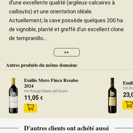
d’une excellente qualité (argileux-calcaires à
cailloutis) et une orientation idéale.
Actuellement, la cave possède quelques 200 ha
de vignoble, planté et greffé d’un excellent clone
de tempranillo...
>>
Autres produits du même domaine
Emilio Moro Finca Resalso
Emil
2024
Vin Ro
Vin Rouge Ribera del Duero
23,
11,05
€
D'autres clients ont achété aussi