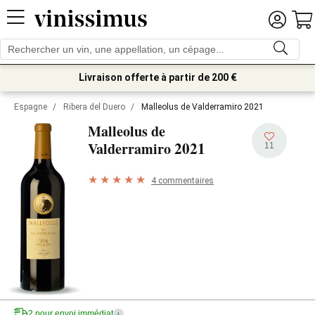
Livraison offerte à partir de 200 €
Espagne
/
Ribera del Duero
/
Malleolus de Valderramiro 2021
Malleolus de
2021
Valderramiro
11
4 commentaires
2 pour envoi immédiat
i