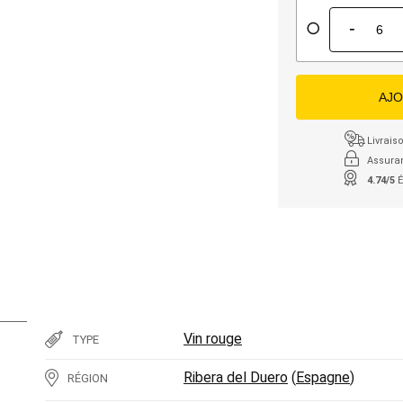
-
AJO
Livraiso
Assura
4.74/5
É
Vin rouge
TYPE
Ribera del Duero
(
Espagne
)
RÉGION