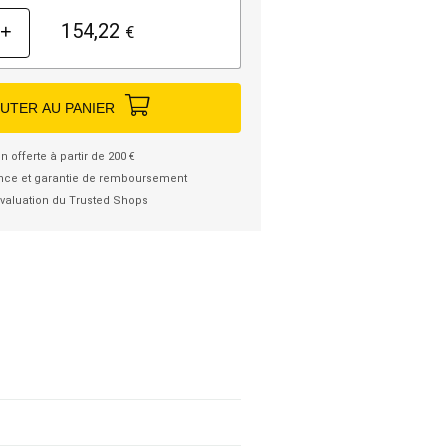
154,22
+
€
UTER AU PANIER
n offerte à partir de 200 €
nce et garantie de remboursement
valuation du Trusted Shops