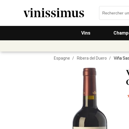
Vins
Champa
Espagne
/
Ribera del Duero
/
Viña Sa