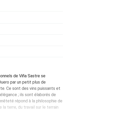
tionnels de Viña Sastre se
uero par un petit plus de
lte. Ce sont des vins puissants et
 élégance ; ils sont élaborés de
onnêteté répond à la philosophie de
la terre, du travail sur le terrain