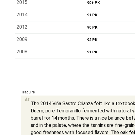
2015
90+ PK
2014
91 PK
2012
90 PK
2009
92 PK
2008
91 PK
Traduire
The 2014 Viña Sastre Crianza felt like a textbook
Duero, pure Tempranillo fermented with natural 
barrel for 14 months. There is a nice balance bet
and in the palate, where the tannins are fine-gra
good freshness with focused flavors. The oak fel