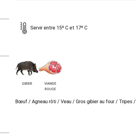
Servir entre 15º C et 17º C
GIBIER
VIANDE
ROUGE
Bœuf / Agneau rôti / Veau / Gros gibier au four / Tripes /