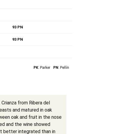
93 PN
93 PN
PK
: Parker
PN
: Peñín
 Crianza from Ribera del
yeasts and matured in oak
ween oak and fruit in the nose
ined and the wine showed
t better integrated than in