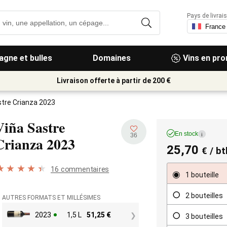
Pays de livrais
gne et bulles
Domaines
Vins en pr
Livraison offerte à partir de 200 €
stre Crianza 2023
Viña Sastre
En stock
i
36
Crianza
2023
25,70
€
/ bt
16 commentaires
1 bouteille
2 bouteilles
AUTRES FORMATS ET MILLÉSIMES
2023
1,5 L
51,25
€
3 bouteilles