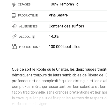
100%
Tempranillo
CÉPAGES
Viña Sastre
PRODUCTEUR
Contient des sulfites
ALLERGÈNES
14,0%
ALCOOL
i
100 000 bouteilles
PRODUCTION :
Que ce soit le Roble ou le Crianza, les deux rouges tradi
démarquent toujours de leurs semblables de Ribera del D
profondeur et de complexité qui les distingue et les exa
complexes, mûrs, qui ressortent par leur sobriété et leur
façon traditionnelle, sans grandes prétentions et leur h
la cave, que l'on peut définir par les termes de respect de 
et du soin de la vigne.