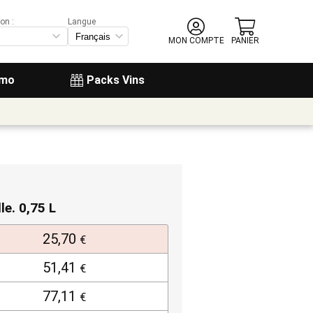
on :
Langue
MON COMPTE
PANIER
omo
Packs Vins
lle. 0,75 L
25,70
€
51,41
€
77,11
€