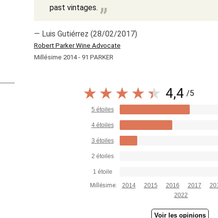
past vintages.
— Luis Gutiérrez (28/02/2017)
Robert Parker Wine Advocate
Millésime 2014 - 91 PARKER
4,4
/5
5 étoiles
4 étoiles
3 étoiles
2 étoiles
1 étoile
Millésime:
2014
2015
2016
2017
20
2022
Voir les opinions