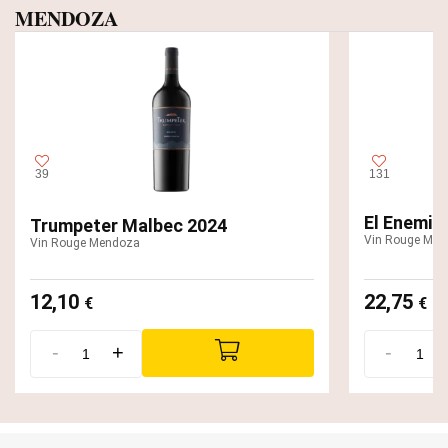
MENDOZA
39
131
El Enemig
Trumpeter Malbec 2024
Vin Rouge Men
Vin Rouge Mendoza
12,10
22,75
€
€
-
+
-