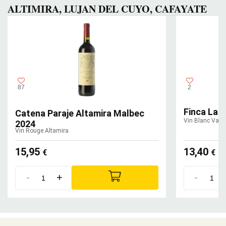
ALTIMIRA, LUJAN DEL CUYO, CAFAYATE
87
2
Finca Las
Catena Paraje Altamira Malbec
Vin Blanc Valle
2024
Vin Rouge Altamira
15,95
13,40
€
€
-
+
-