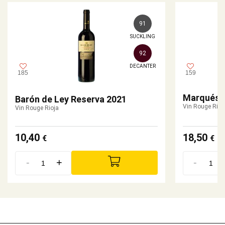
91
SUCKLING
92
DECANTER
185
159
Marqués d
Barón de Ley Reserva 2021
Vin Rouge Rioj
Vin Rouge Rioja
10,40
18,50
€
€
-
+
-