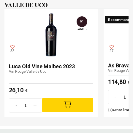
VALLE DE UCO
Recommandé
91
PARKER
33
27
As Bravas
Luca Old Vine Malbec 2023
Vin Rouge Vall
Vin Rouge Valle de Uco
114,80
€
26,10
€
-
-
+
i
Achat limité 